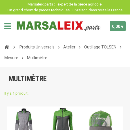
Panneau de gestion des cookies
Marsaleix.parts : l'expert de la pièce agricole.
Un grand choix de pièces techniques.
Livraison dans toute la France
0,00 €
Produits Universels
Atelier
Outillage TOLSEN
Mesure
Multimètre
MULTIMÈTRE
Il y a 1 produit.