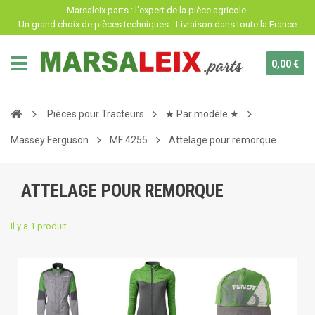
Panneau de gestion des cookies
Marsaleix.parts : l'expert de la pièce agricole.
Un grand choix de pièces techniques.
Livraison dans toute la France
0,00 €
Pièces pour Tracteurs
★ Par modèle ★
Massey Ferguson
MF 4255
Attelage pour remorque
ATTELAGE POUR REMORQUE
Il y a 1 produit.