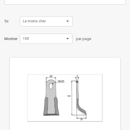
Tri
Le moins cher
Montrer
100
par page