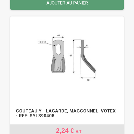
AJOUTER AU PANIER
COUTEAU Y - LAGARDE, MACCONNEL, VOTEX
- REF: SYL390408
2,24 €
H.T