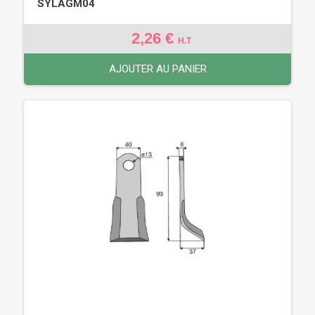
SYLAGM04
2,26 €
H.T
AJOUTER AU PANIER