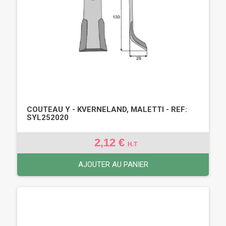
COUTEAU Y - KVERNELAND, MALETTI - REF:
SYL252020
2,12 €
H.T
AJOUTER AU PANIER