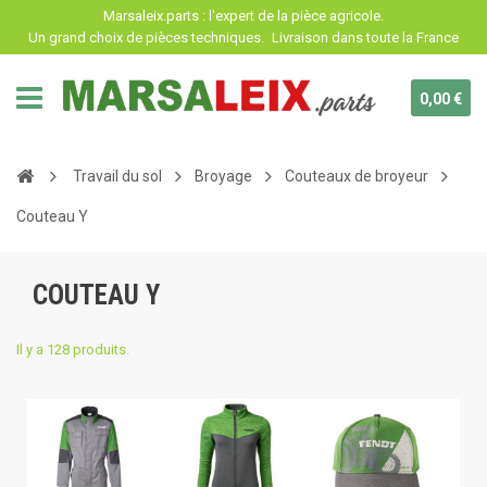
Panneau de gestion des cookies
Marsaleix.parts : l'expert de la pièce agricole.
Un grand choix de pièces techniques.
Livraison dans toute la France
0,00 €
Travail du sol
Broyage
Couteaux de broyeur
Couteau Y
COUTEAU Y
Il y a 128 produits.