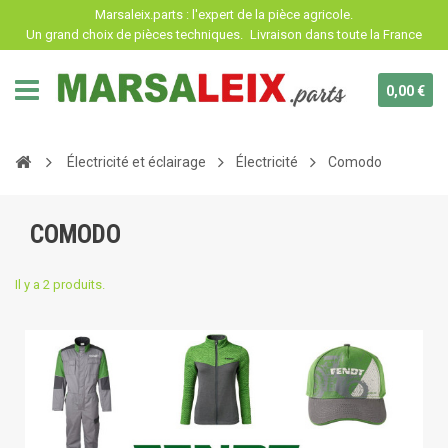
Panneau de gestion des cookies
Marsaleix.parts : l'expert de la pièce agricole.
Un grand choix de pièces techniques.
Livraison dans toute la France
0,00 €
Électricité et éclairage
Électricité
Comodo
COMODO
Il y a 2 produits.