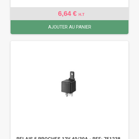
6,64 €
H.T
AJOUTER AU PANIER
RELAIS 5 BROCHES 12V 40/30A - REF: 751238