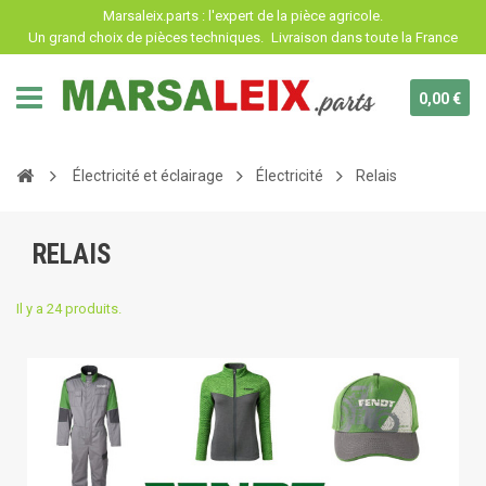
Panneau de gestion des cookies
Marsaleix.parts : l'expert de la pièce agricole.
Un grand choix de pièces techniques.
Livraison dans toute la France
0,00 €
Électricité et éclairage
Électricité
Relais
RELAIS
Il y a 24 produits.