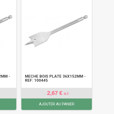
2MM -
MECHE BOIS PLATE 36X152MM -
REF: 100445
2,67 €
H.T
AJOUTER AU PANIER