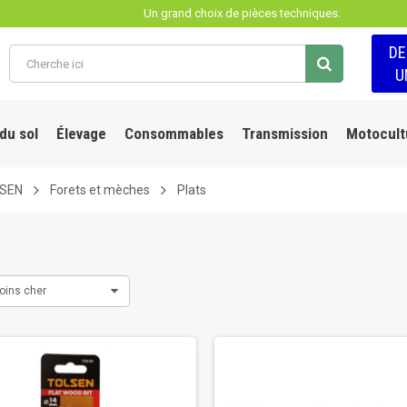
Un grand choix de pièces techniques.
D
U
 du sol
Élevage
Consommables
Transmission
Motocult
LSEN
Forets et mèches
Plats
oins cher