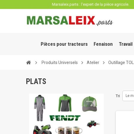
Panneau de gestion des cookies
Marsaleix.parts : l'expert de la pièce agricole.
Pièces pour tracteurs
Fenaison
Travail
Produits Universels
Atelier
Outillage TO
PLATS
Tri
Le m