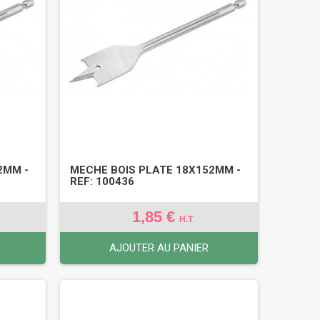
2MM -
MECHE BOIS PLATE 18X152MM -
REF: 100436
1,85 €
H.T
AJOUTER AU PANIER