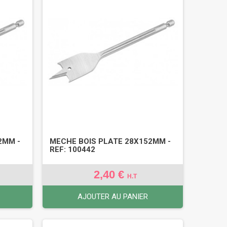
2MM -
MECHE BOIS PLATE 28X152MM -
REF: 100442
2,40 €
H.T
AJOUTER AU PANIER