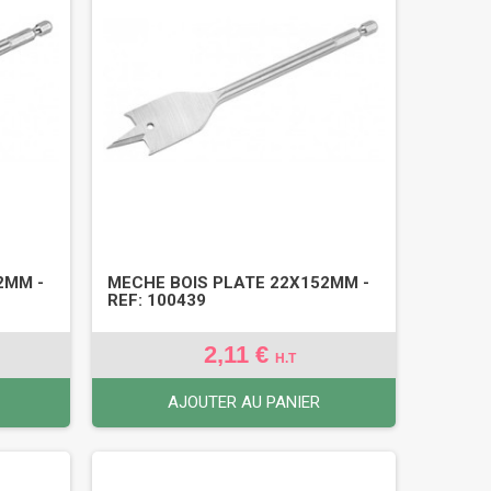
2MM -
MECHE BOIS PLATE 22X152MM -
REF: 100439
2,11 €
H.T
AJOUTER AU PANIER