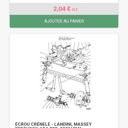
2,04 €
H.T
AJOUTER AU PANIER
ÉCROU CRÉNELÉ - LANDINI, MASSEY