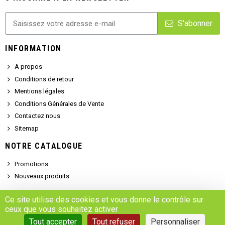
S'abonner
INFORMATION
A propos
Conditions de retour
Mentions légales
Conditions Générales de Vente
Contactez nous
Sitemap
NOTRE CATALOGUE
Promotions
Nouveaux produits
SERVICE CLIENT
Ce site utilise des cookies et vous donne le contrôle sur
ceux que vous souhaitez activer
Demander un devis
Tout accepter
Tout refuser
Personnaliser
Se connecter