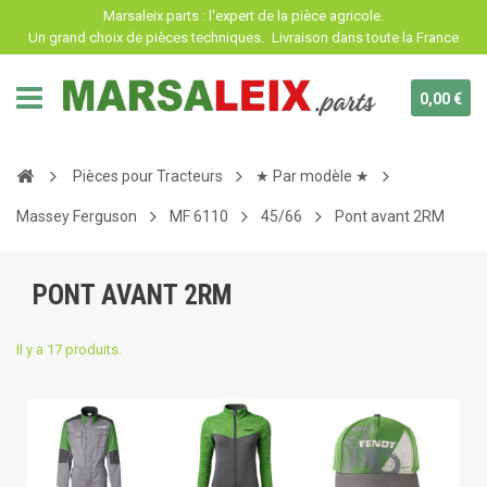
Panneau de gestion des cookies
Marsaleix.parts : l'expert de la pièce agricole.
Un grand choix de pièces techniques.
Livraison dans toute la France
0,00 €
Pièces pour Tracteurs
★ Par modèle ★
Massey Ferguson
MF 6110
45/66
Pont avant 2RM
PONT AVANT 2RM
Il y a 17 produits.