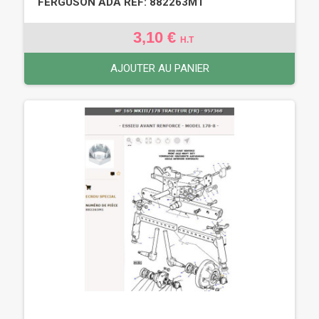
FERGUSON ADA REF: 882263M1
3,10 €
H.T
AJOUTER AU PANIER