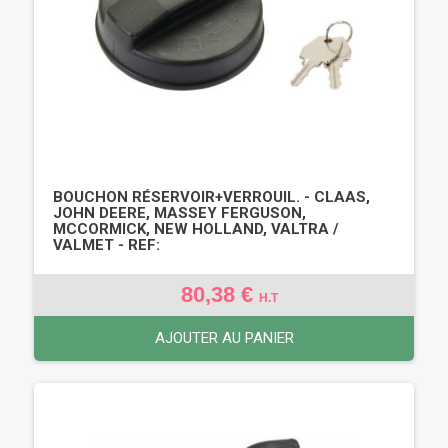
BOUCHON RÉSERVOIR+VERROUIL. - CLAAS,
JOHN DEERE, MASSEY FERGUSON,
MCCORMICK, NEW HOLLAND, VALTRA /
VALMET - REF:
80,38 €
H.T
AJOUTER AU PANIER