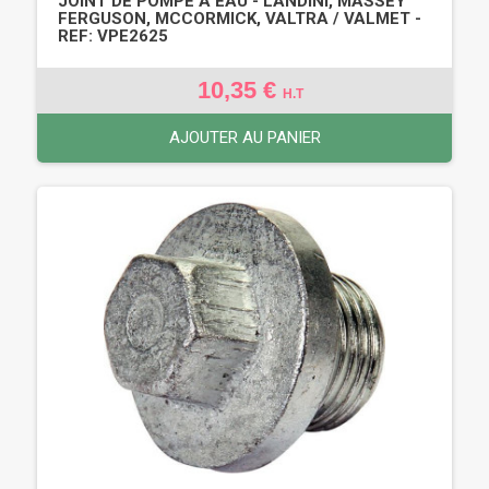
JOINT DE POMPE À EAU - LANDINI, MASSEY
FERGUSON, MCCORMICK, VALTRA / VALMET -
REF: VPE2625
10,35 €
H.T
AJOUTER AU PANIER