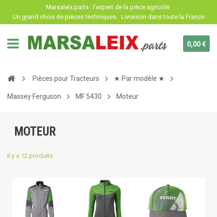
Panneau de gestion des cookies
Marsaleix.parts : l'expert de la pièce agricole.
Un grand choix de pièces techniques.
Livraison dans toute la France
0,00 €
Pièces pour Tracteurs
★ Par modèle ★
Massey Ferguson
MF 5430
Moteur
MOTEUR
Il y a 12 produits.