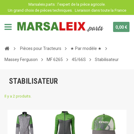
Panneau de gestion des cookies
Marsaleix.parts : l'expert de la pièce agricole.
Un grand choix de pièces techniques.
Livraison dans toute la France
0,00 €
Pièces pour Tracteurs
★ Par modèle ★
Massey Ferguson
MF 6265
45/66S
Stabilisateur
STABILISATEUR
Il y a 2 produits.