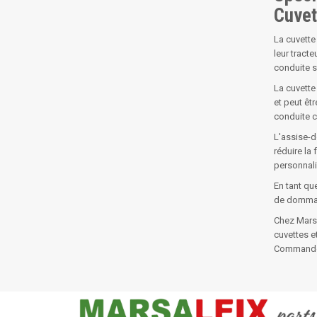
Cuvet
La cuvette
leur tract
conduite s
La cuvette 
et peut êt
conduite 
L'assise-d
réduire la
personnali
En tant qu
de dommage
Chez Marsa
cuvettes e
Commandez 