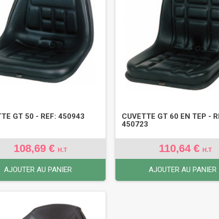
TE GT 50 - REF: 450943
CUVETTE GT 60 EN TEP - R
450723
108,69 €
110,64 €
H.T
H.T
AJOUTER AU PANIER
AJOUTER AU PANIER