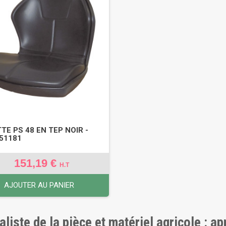
TE PS 48 EN TEP NOIR -
451181
151,19 €
H.T
AJOUTER AU PANIER
aliste de la pièce et matériel agricole : a