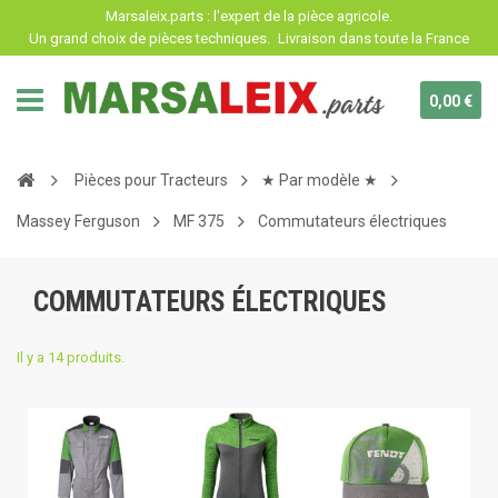
Panneau de gestion des cookies
Marsaleix.parts : l'expert de la pièce agricole.
Un grand choix de pièces techniques.
Livraison dans toute la France
0,00 €
Pièces pour Tracteurs
★ Par modèle ★
Massey Ferguson
MF 375
Commutateurs électriques
COMMUTATEURS ÉLECTRIQUES
Il y a 14 produits.