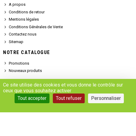
A propos
Conditions de retour
Mentions légales
Conditions Générales de Vente
Contactez nous
Sitemap
NOTRE CATALOGUE
Promotions
Nouveaux produits
SERVICE CLIENT
Ce site utilise des cookies et vous donne le contrôle sur
ceux que vous souhaitez activer
Demander un devis
Tout accepter
Tout refuser
Personnaliser
Se connecter
Accédez à votre compte
Gestion des cookies
Copyright © 2025 - MARSALEIX.parts