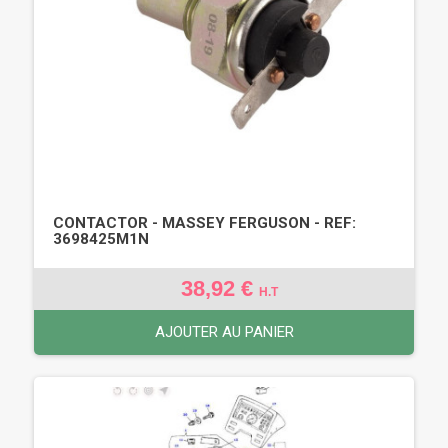
CONTACTOR - MASSEY FERGUSON - REF:
3698425M1N
38,92 €
H.T
AJOUTER AU PANIER