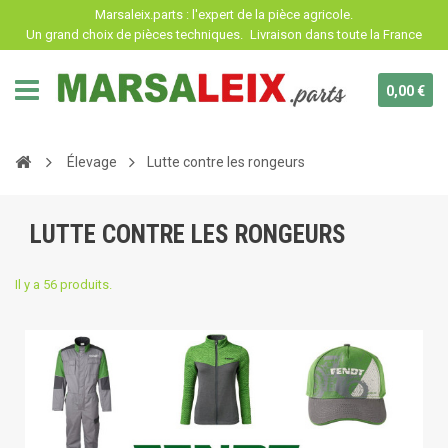
Panneau de gestion des cookies
Marsaleix.parts : l'expert de la pièce agricole.
Un grand choix de pièces techniques.
Livraison dans toute la France
0,00 €
Élevage
Lutte contre les rongeurs
LUTTE CONTRE LES RONGEURS
Il y a 56 produits.