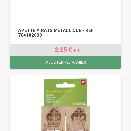
TAPETTE À RATS MÉTALLIQUE - REF:
1704182003
2,15 €
H.T
AJOUTER AU PANIER