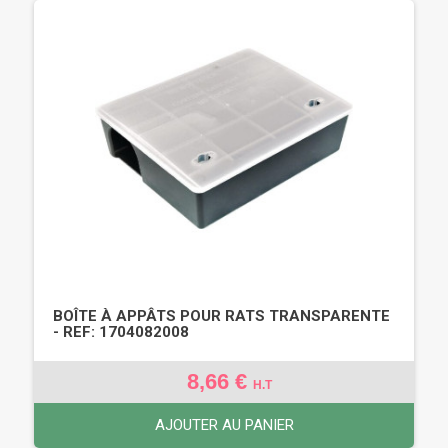
BOÎTE À APPÂTS POUR RATS TRANSPARENTE
- REF: 1704082008
8,66 €
H.T
AJOUTER AU PANIER