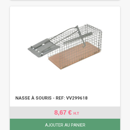
NASSE À SOURIS - REF: VV299618
8,67 €
H.T
AJOUTER AU PANIER