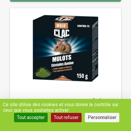
RATICIDE POUR MULOTS AVOINE PRÊT À
Ce site utilise des cookies et vous donne le contrôle sur
L’EMPLOI 1 - REF: RDBRM60006
ceux que vous souhaitez activer
Tout accepter
Tout refuser
Personnaliser
8,68 €
H.T