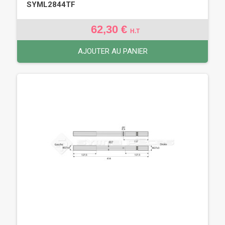
SYML2844TF
62,30 €
H.T
AJOUTER AU PANIER