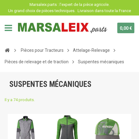
Panneau de gestion des cookies
Marsaleix.parts : l'expert de la pièce agricole.
Un grand choix de pièces techniques.
Livraison dans toute la France
0,00 €
Pièces pour Tracteurs
Attelage-Relevage
Pièces de relevage et de traction
Suspentes mécaniques
SUSPENTES MÉCANIQUES
Il y a 74 produits.