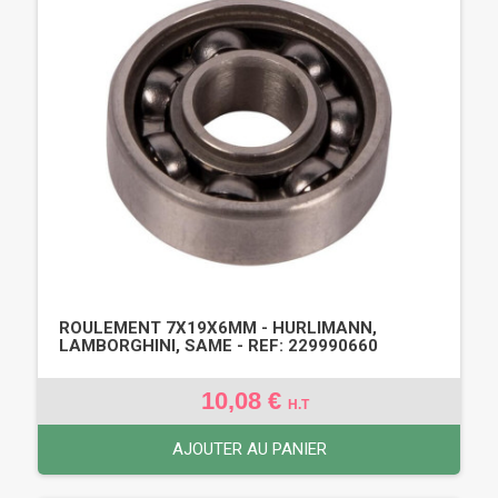
ROULEMENT 7X19X6MM - HURLIMANN,
LAMBORGHINI, SAME - REF: 229990660
10,08 €
H.T
AJOUTER AU PANIER