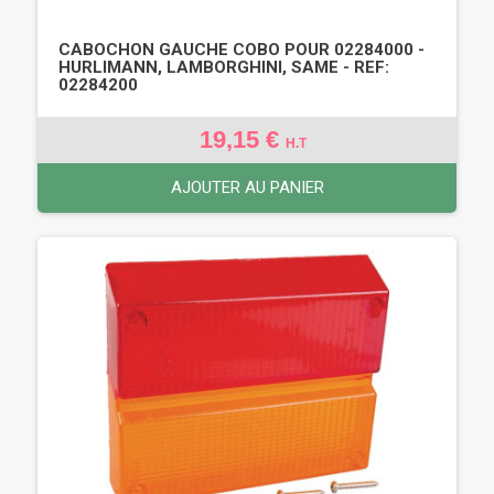
CABOCHON GAUCHE COBO POUR 02284000 -
HURLIMANN, LAMBORGHINI, SAME - REF:
02284200
19,15 €
H.T
AJOUTER AU PANIER