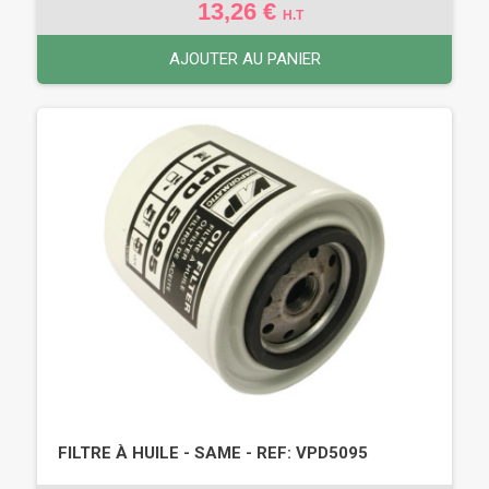
13,26 €
H.T
AJOUTER AU PANIER
FILTRE À HUILE - SAME - REF: VPD5095