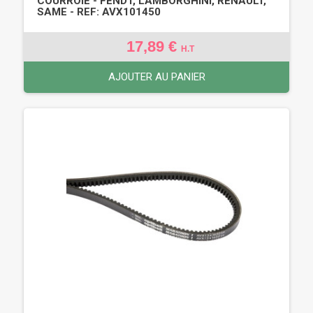
COURROIE - FENDT, LAMBORGHINI, RENAULT,
SAME - REF: AVX101450
17,89 €
H.T
AJOUTER AU PANIER