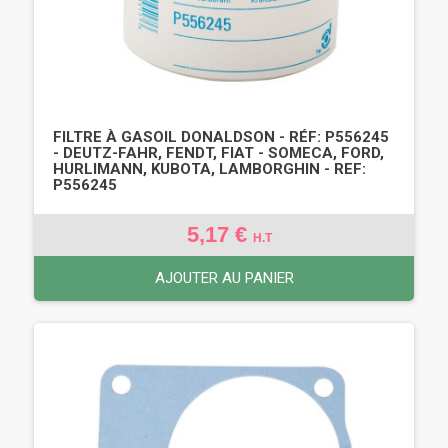
FILTRE À GASOIL DONALDSON - RÉF: P556245
- DEUTZ-FAHR, FENDT, FIAT - SOMECA, FORD,
HURLIMANN, KUBOTA, LAMBORGHIN - REF:
P556245
5,17 €
H.T
AJOUTER AU PANIER