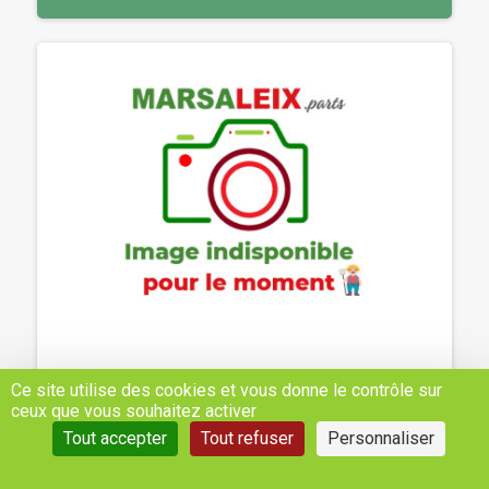
SÉRIES DE JOINTS DE MEULEUSE -
Ce site utilise des cookies et vous donne le contrôle sur
HURLIMANN, SAME - REF: 007300576
ceux que vous souhaitez activer
Tout accepter
Tout refuser
Personnaliser
26,02 €
H.T