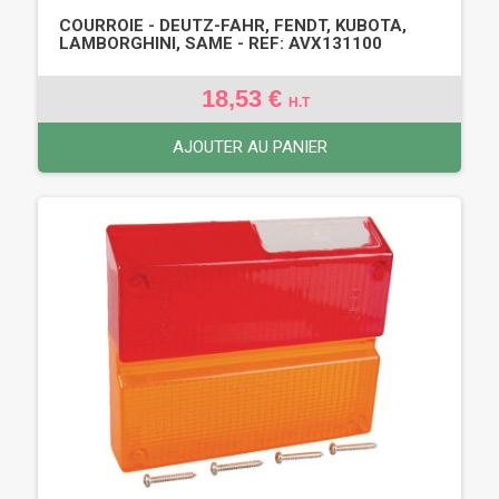
COURROIE - DEUTZ-FAHR, FENDT, KUBOTA,
LAMBORGHINI, SAME - REF: AVX131100
18,53 €
H.T
AJOUTER AU PANIER