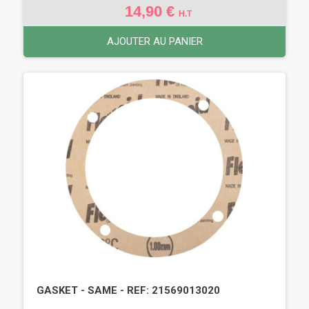
14,90 €
H.T
AJOUTER AU PANIER
GASKET - SAME - REF: 21569013020