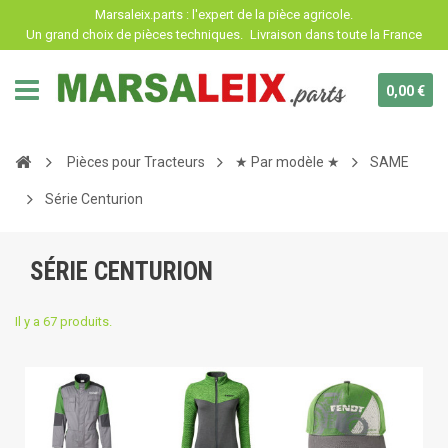
Panneau de gestion des cookies
Marsaleix.parts : l'expert de la pièce agricole.
Un grand choix de pièces techniques.
Livraison dans toute la France
0,00 €
Pièces pour Tracteurs
★ Par modèle ★
SAME
Série Centurion
SÉRIE CENTURION
Il y a 67 produits.