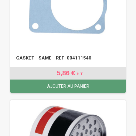
GASKET - SAME - REF: 004111540
5,86 €
H.T
AJOUTER AU PANIER