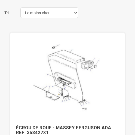
Tri
ÉCROU DE ROUE - MASSEY FERGUSON ADA
REF: 353427X1