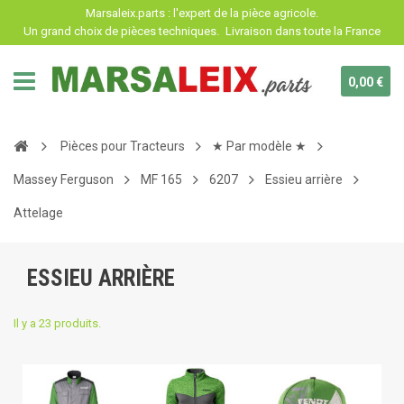
Panneau de gestion des cookies
Marsaleix.parts : l'expert de la pièce agricole.
Un grand choix de pièces techniques.
Livraison dans toute la France
0,00 €
Pièces pour Tracteurs
★ Par modèle ★
Massey Ferguson
MF 165
6207
Essieu arrière
Attelage
ESSIEU ARRIÈRE
Il y a 23 produits.