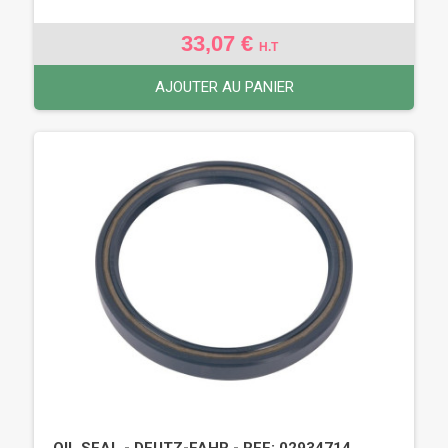
33,07 €
H.T
AJOUTER AU PANIER
OIL SEAL - DEUTZ-FAHR - REF: 02934714