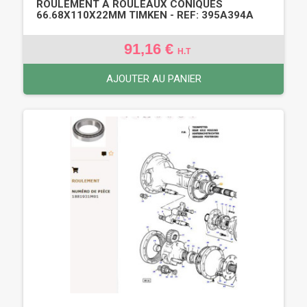
ROULEMENT À ROULEAUX CONIQUES
66.68X110X22MM TIMKEN - REF: 395A394A
91,16 €
H.T
AJOUTER AU PANIER