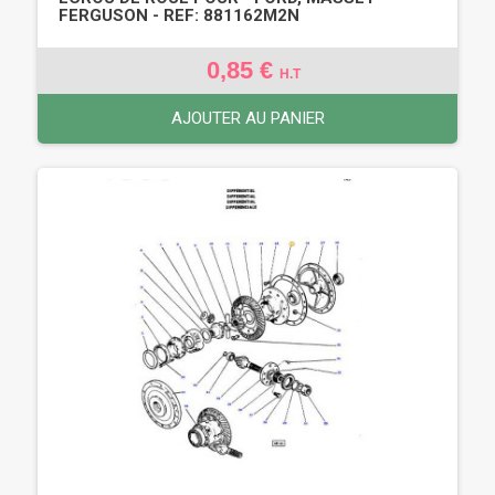
FERGUSON - REF: 881162M2N
0,85 €
H.T
AJOUTER AU PANIER