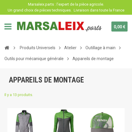
Panneau de gestion des cookies
Marsaleix.parts : l'expert de la pièce agricole.
Un grand choix de pièces techniques.
Livraison dans toute la France
0,00 €
Produits Universels
Atelier
Outillage à main
Outils pour mécanique générale
Appareils de montage
APPAREILS DE MONTAGE
Il y a 13 produits.