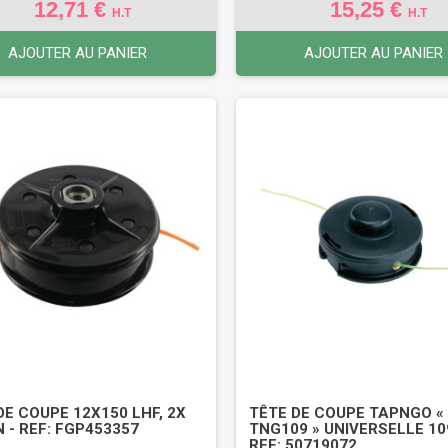
12,71 €
15,25 €
H.T
H.T
AJOUTER AU PANIER
AJOUTER AU PANIER
DE COUPE 12X150 LHF, 2X
TÊTE DE COUPE TAPNGO «
 - REF: FGP453357
TNG109 » UNIVERSELLE 10
REF: 50719072