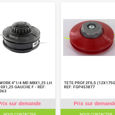
WORK 4”1/4 MD M8X1,25 LH
TETE.PROF.2FILS (12X175G
10X1,25 GAUCHE F - REF:
REF: FGP453877
063
Prix sur demande
Prix sur demand
NOUS CONTACTER
NOUS CONTACTER