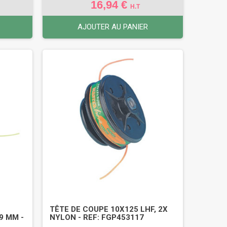
16,94 €
H.T
AJOUTER AU PANIER
TÊTE DE COUPE 10X125 LHF, 2X
9 MM -
NYLON - REF: FGP453117