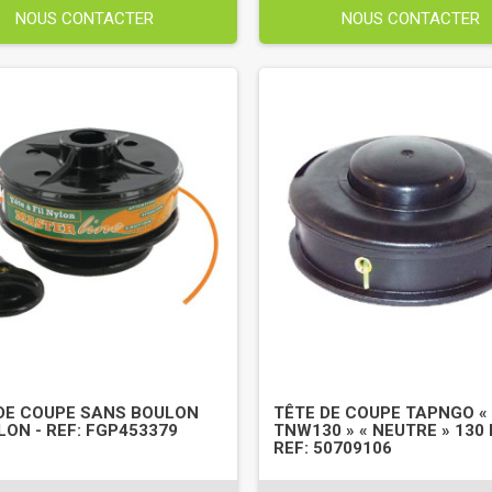
NOUS CONTACTER
NOUS CONTACTER
DE COUPE SANS BOULON
TÊTE DE COUPE TAPNGO «
LON - REF: FGP453379
TNW130 » « NEUTRE » 130
REF: 50709106