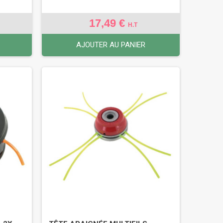
17,49 €
H.T
AJOUTER AU PANIER