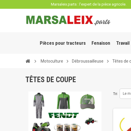
Panneau de gestion des cookies
Marsaleix.parts : l'expert de la pièce agricole.
Pièces pour tracteurs
Fenaison
Travail
Motoculture
Débroussailleuse
Têtes de 
TÊTES DE COUPE
Tri
Le m