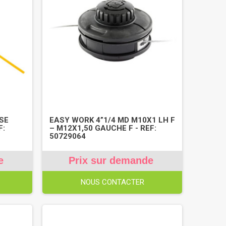
SE
EASY WORK 4”1/4 MD M10X1 LH F
F:
– M12X1,50 GAUCHE F - REF:
50729064
e
Prix sur demande
NOUS CONTACTER