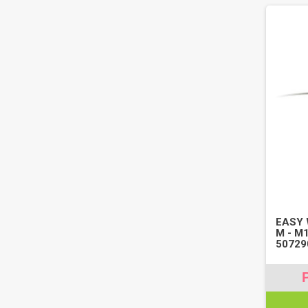
EASY 
M - M
50729