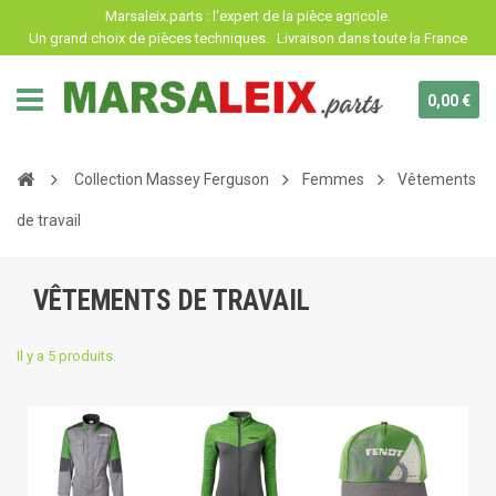
Panneau de gestion des cookies
Marsaleix.parts : l'expert de la pièce agricole.
Un grand choix de pièces techniques.
Livraison dans toute la France
0,00 €
Collection Massey Ferguson
Femmes
Vêtements
de travail
VÊTEMENTS DE TRAVAIL
Il y a 5 produits.