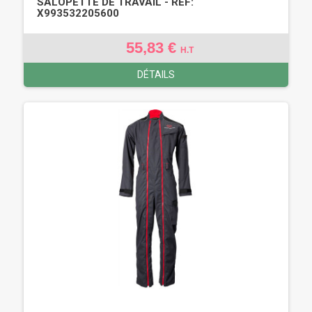
SALOPETTE DE TRAVAIL - REF:
X993532205600
55,83 €
H.T
DÉTAILS