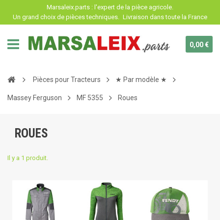
Panneau de gestion des cookies
Marsaleix.parts : l'expert de la pièce agricole.
Un grand choix de pièces techniques.
Livraison dans toute la France
0,00 €
Pièces pour Tracteurs
★ Par modèle ★
Massey Ferguson
MF 5355
Roues
ROUES
Il y a 1 produit.