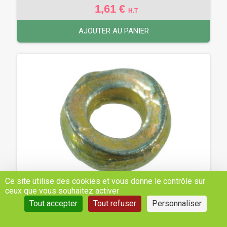
1,61 €
H.T
AJOUTER AU PANIER
Ce site utilise des cookies et vous donne le contrôle sur
ceux que vous souhaitez activer
Tout accepter
Tout refuser
Personnaliser
BAGUE DE SUPPORT VICON DEUTZ-FAHR -
VICON - REF: VF16606401