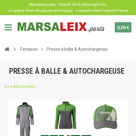
Panneau de gestion des cookies
Marsaleix.parts : l'expert de la pièce agricole.
Un grand choix de pièces techniques.
Livraison dans toute la France
0,00 €
Fenaison
Presse à balle & Autochargeuse
PRESSE À BALLE & AUTOCHARGEUSE
Il y a 606 produits.