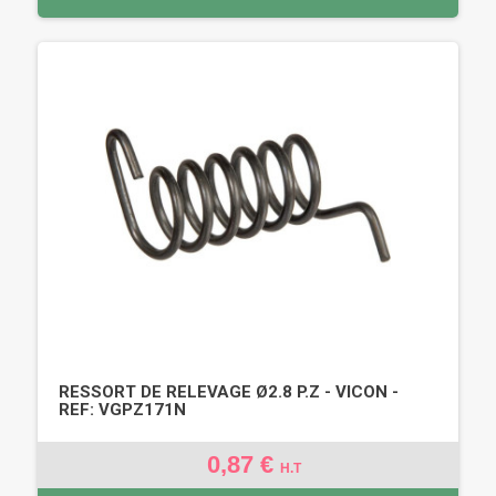
RESSORT DE RELEVAGE Ø2.8 P.Z - VICON -
REF: VGPZ171N
0,87 €
H.T