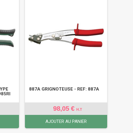
TYPE
887A GRIGNOTEUSE - REF: 887A
985RI
98,05 €
H.T
AJOUTER AU PANIER