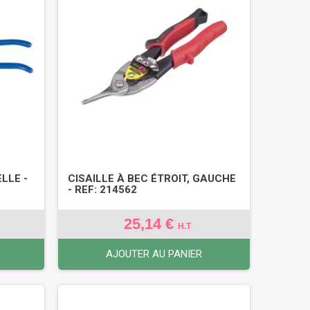
LLE -
CISAILLE À BEC ÉTROIT, GAUCHE
- REF: 214562
25,14 €
H.T
AJOUTER AU PANIER