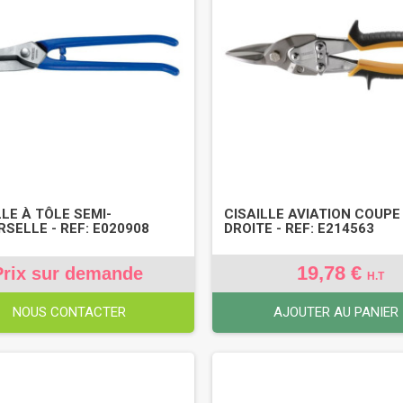
LLE À TÔLE SEMI-
CISAILLE AVIATION COUPE
RSELLE - REF: E020908
DROITE - REF: E214563
19,78 €
Prix sur demande
H.T
NOUS CONTACTER
AJOUTER AU PANIER