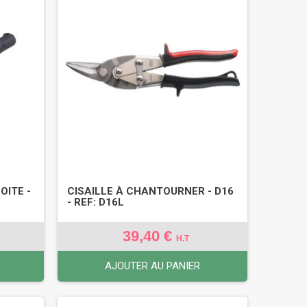
OITE -
CISAILLE À CHANTOURNER - D16
- REF: D16L
39,40 €
H.T
AJOUTER AU PANIER