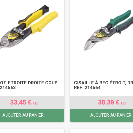
OT. ETROITE DROITE COUP.
CISAILLE À BEC ÉTROIT, DR
 214563
REF: 214564
33,45 €
38,39 €
H.T
H.T
AJOUTER AU PANIER
AJOUTER AU PANIER