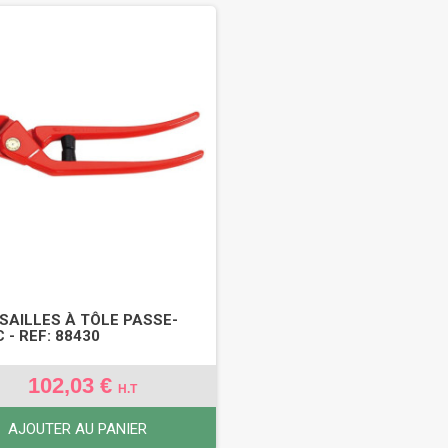
ISAILLES À TÔLE PASSE-
 - REF: 88430
102,03 €
H.T
AJOUTER AU PANIER