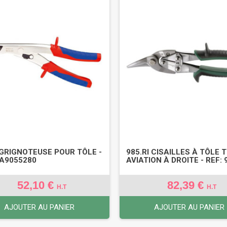
 GRIGNOTEUSE POUR TÔLE -
985.RI CISAILLES À TÔLE 
TA9055280
AVIATION À DROITE - REF: 
52,10 €
82,39 €
H.T
H.T
AJOUTER AU PANIER
AJOUTER AU PANIER