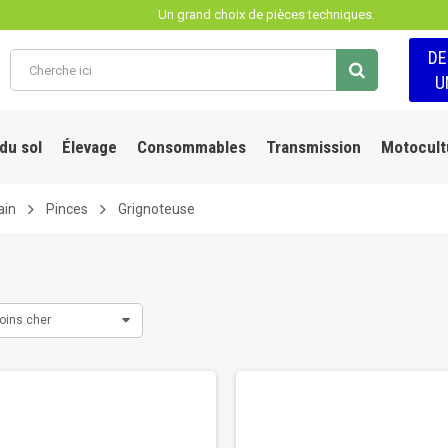
Un grand choix de pièces techniques.
D
U
 du sol
Élevage
Consommables
Transmission
Motocult
ain
Pinces
Grignoteuse
oins cher