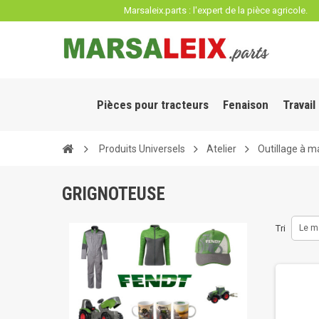
Panneau de gestion des cookies
Marsaleix.parts : l'expert de la pièce agricole.
Pièces pour tracteurs
Fenaison
Travail
Produits Universels
Atelier
Outillage à m
GRIGNOTEUSE
Tri
Le m