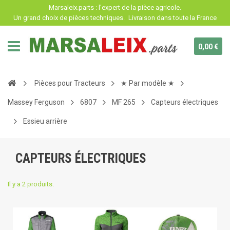
Panneau de gestion des cookies
Marsaleix.parts : l'expert de la pièce agricole.
Un grand choix de pièces techniques.
Livraison dans toute la France
0,00 €
Pièces pour Tracteurs
★ Par modèle ★
Massey Ferguson
6807
MF 265
Capteurs électriques
Essieu arrière
CAPTEURS ÉLECTRIQUES
Il y a 2 produits.