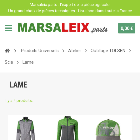
Panneau de gestion des cookies
Marsaleix.parts : l'expert de la pièce agricole.
Un grand choix de pièces techniques.
Livraison dans toute la France
0,00 €
Produits Universels
Atelier
Outillage TOLSEN
Scie
Lame
LAME
Il y a 4 produits.