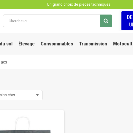
Un grand choix de pièces techniques.
D
U
 du sol
Élevage
Consommables
Transmission
Motocult
Sacs
oins cher