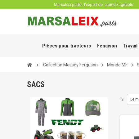
Panneau de gestion des cookies
Marsaleix.parts : l'expert de la pièce agricole.
Pièces pour tracteurs
Fenaison
Travail
Collection Massey Ferguson
Monde MF
SACS
Tri
Le m