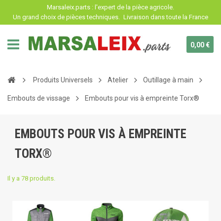
Panneau de gestion des cookies
Marsaleix.parts : l'expert de la pièce agricole.
Un grand choix de pièces techniques.
Livraison dans toute la France
0,00 €
Produits Universels
Atelier
Outillage à main
Embouts de vissage
Embouts pour vis à empreinte Torx®
EMBOUTS POUR VIS À EMPREINTE
TORX®
Il y a 78 produits.