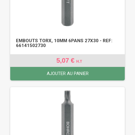
EMBOUTS TORX, 10MM 6PANS 27X30 - REF:
66141502730
5,07 €
H.T
AJOUTER AU PANIER