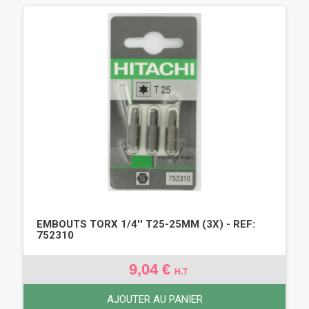
EMBOUTS TORX 1/4'' T25-25MM (3X) - REF:
752310
9,04 €
H.T
AJOUTER AU PANIER