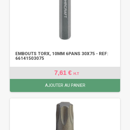
EMBOUTS TORX, 10MM 6PANS 30X75 - REF:
66141503075
7,61 €
H.T
AJOUTER AU PANIER