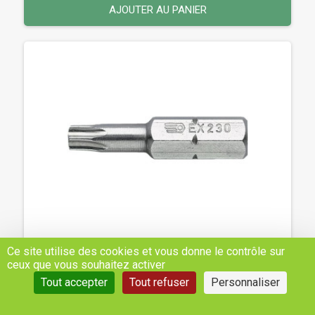
AJOUTER AU PANIER
Ce site utilise des cookies et vous donne le contrôle sur
EMBOUT 5/16'' TORX 27 L35MM - REF: EX227
ceux que vous souhaitez activer
Tout accepter
Tout refuser
Personnaliser
9,64 €
H.T