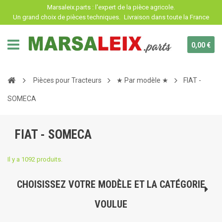
Panneau de gestion des cookies
Marsaleix.parts : l'expert de la pièce agricole.
Un grand choix de pièces techniques.
Livraison dans toute la France
0,00 €
Pièces pour Tracteurs
★ Par modèle ★
FIAT -
SOMECA
FIAT - SOMECA
Il y a 1092 produits.
CHOISISSEZ VOTRE MODÈLE ET LA CATÉGORIE
VOULUE