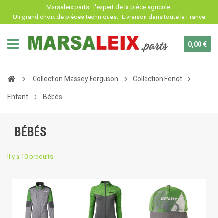
Panneau de gestion des cookies
Marsaleix.parts : l'expert de la pièce agricole.
Un grand choix de pièces techniques.
Livraison dans toute la France
0,00 €
Collection Massey Ferguson
Collection Fendt
Enfant
Bébés
BÉBÉS
Il y a 10 produits.