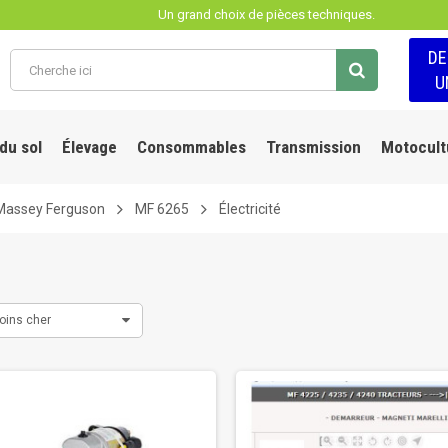
Un grand choix de pièces techniques.
D
U
 du sol
Élevage
Consommables
Transmission
Motocult
Massey Ferguson
MF 6265
Électricité
oins cher