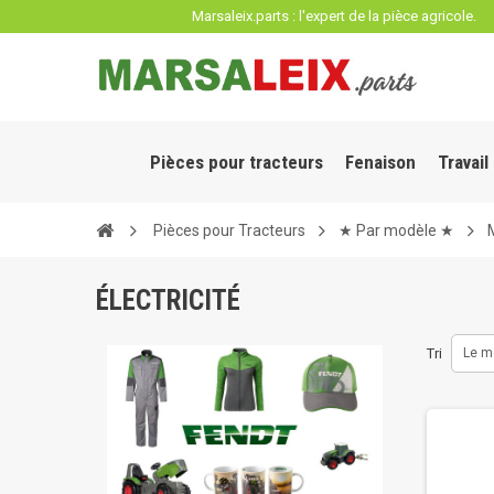
Panneau de gestion des cookies
Marsaleix.parts : l'expert de la pièce agricole.
Pièces pour tracteurs
Fenaison
Travail
Pièces pour Tracteurs
★ Par modèle ★
ÉLECTRICITÉ
Tri
Le m