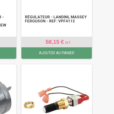
 -
RÉGULATEUR - LANDINI, MASSEY
FERGUSON - REF: VPF4112
NEW
58,15 €
H.T
AJOUTER AU PANIER