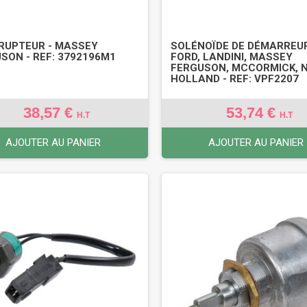
RUPTEUR - MASSEY
SOLÉNOÏDE DE DÉMARREUR
SON - REF: 3792196M1
FORD, LANDINI, MASSEY
FERGUSON, MCCORMICK, 
HOLLAND - REF: VPF2207
38,57 €
53,74 €
H.T
H.T
AJOUTER AU PANIER
AJOUTER AU PANIER