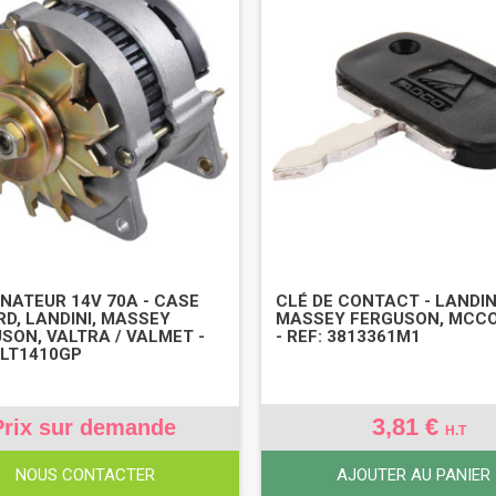
NATEUR 14V 70A - CASE
CLÉ DE CONTACT - LANDIN
ORD, LANDINI, MASSEY
MASSEY FERGUSON, MCC
SON, VALTRA / VALMET -
- REF: 3813361M1
ALT1410GP
3,81 €
Prix sur demande
H.T
NOUS CONTACTER
AJOUTER AU PANIER