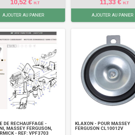
10,52 €
11,33 €
H.T
H.T
AJOUTER AU PANIER
AJOUTER AU PANIER
E DE RECHAUFFAGE -
KLAXON - POUR MASSEY
NI, MASSEY FERGUSON,
FERGUSON CL10012V
MICK - REF: VPF3703