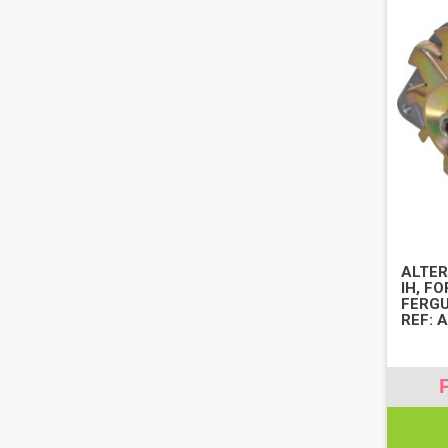
ALTER
IH, F
FERGU
REF: 