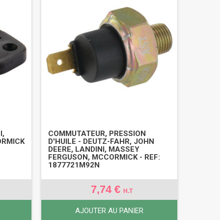
I,
COMMUTATEUR, PRESSION
ORMICK
D'HUILE - DEUTZ-FAHR, JOHN
DEERE, LANDINI, MASSEY
FERGUSON, MCCORMICK - REF:
1877721M92N
7,74 €
H.T
AJOUTER AU PANIER