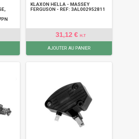
KLAXON HELLA - MASSEY
GE,
FERGUSON - REF: 3AL002952811
7PN
31,12 €
H.T
AJOUTER AU PANIER