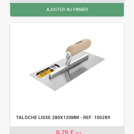
AJOUTER AU PANIER
TALOCHE LISSE 280X120MM - REF: 100289
8,76 €
H.T