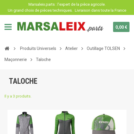
Panneau de gestion des cookies
Marsaleix.parts : l'expert de la pièce agricole.
Un grand choix de pièces techniques.
Livraison dans toute la France
0,00 €
Produits Universels
Atelier
Outillage TOLSEN
Maçonnerie
Taloche
TALOCHE
Il y a 3 produits.