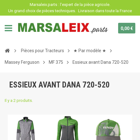
Panneau de gestion des cookies
Marsaleix.parts : l'expert de la pièce agricole.
Un grand choix de pièces techniques.
Livraison dans toute la France
0,00 €
Pièces pour Tracteurs
★ Par modèle ★
Massey Ferguson
MF 375
Essieux avant Dana 720-520
ESSIEUX AVANT DANA 720-520
Il y a 2 produits.