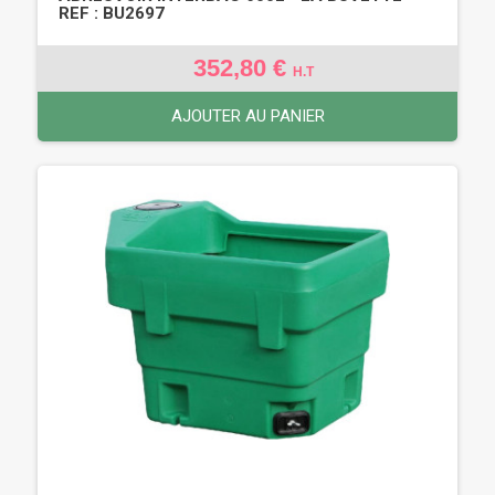
REF : BU2697
352,80 €
H.T
AJOUTER AU PANIER