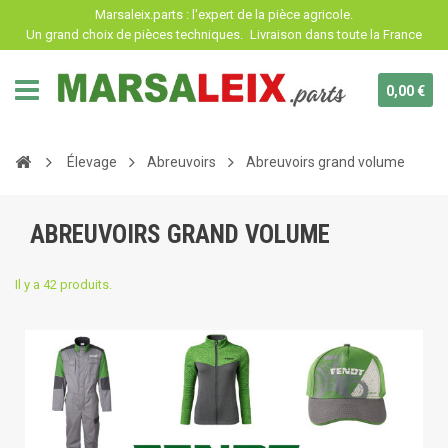
Panneau de gestion des cookies
Marsaleix.parts : l'expert de la pièce agricole.
Un grand choix de pièces techniques.
Livraison dans toute la France
0,00 €
Élevage
Abreuvoirs
Abreuvoirs grand volume
ABREUVOIRS GRAND VOLUME
Il y a 42 produits.