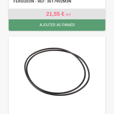
FERGUSON - REF: 3617902M3N
21,55 €
H.T
AJOUTER AU PANIER