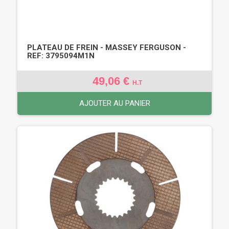
PLATEAU DE FREIN - MASSEY FERGUSON -
REF: 3795094M1N
49,06 €
H.T
AJOUTER AU PANIER