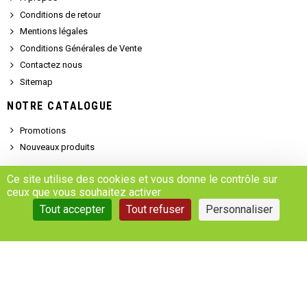
Conditions de retour
Mentions légales
Conditions Générales de Vente
Contactez nous
Sitemap
NOTRE CATALOGUE
Promotions
Nouveaux produits
SERVICE CLIENT
Ce site utilise des cookies et vous donne le contrôle sur
ceux que vous souhaitez activer
Demander un devis
Tout accepter
Tout refuser
Personnaliser
Se connecter
Accédez à votre compte
Gestion des cookies
Copyright © 2025 - MARSALEIX.parts