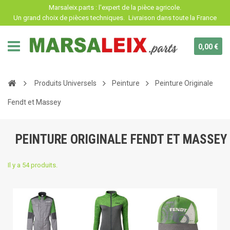
Panneau de gestion des cookies
Marsaleix.parts : l'expert de la pièce agricole.
Un grand choix de pièces techniques.
Livraison dans toute la France
0,00 €
Produits Universels
Peinture
Peinture Originale
Fendt et Massey
PEINTURE ORIGINALE FENDT ET MASSEY
Il y a 54 produits.