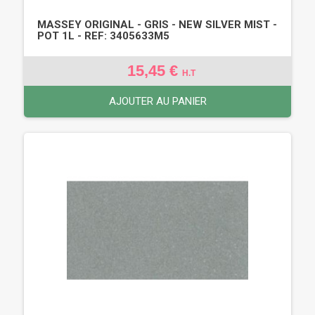
MASSEY ORIGINAL - GRIS - NEW SILVER MIST -
POT 1L - REF: 3405633M5
15,45 €
H.T
AJOUTER AU PANIER