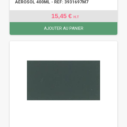
AÉROSOL 400ML - REF: 3931697M7
15,45 €
H.T
AJOUTER AU PANIER