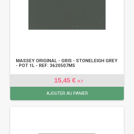
MASSEY ORIGINAL - GRIS - STONELEIGH GREY
- POT 1L - REF: 3620507M5
15,45 €
H.T
AJOUTER AU PANIER