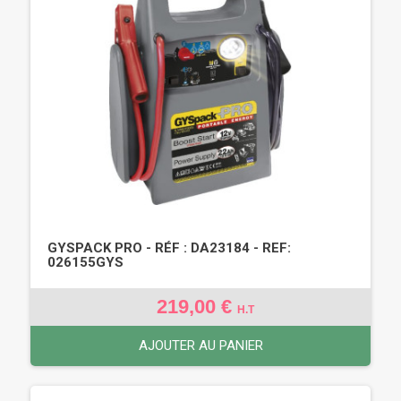
GYSPACK PRO - RÉF : DA23184 - REF:
026155GYS
219,00 €
H.T
AJOUTER AU PANIER