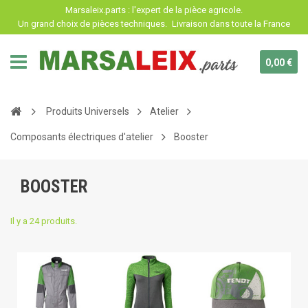
Panneau de gestion des cookies
Marsaleix.parts : l'expert de la pièce agricole.
Un grand choix de pièces techniques.
Livraison dans toute la France
0,00 €
Produits Universels
Atelier
Composants électriques d'atelier
Booster
BOOSTER
Il y a 24 produits.