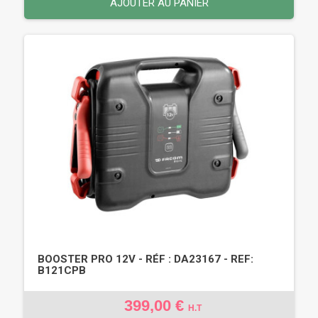
AJOUTER AU PANIER
BOOSTER PRO 12V - RÉF : DA23167 - REF:
B121CPB
399,00 €
H.T