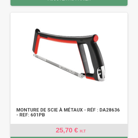
MONTURE DE SCIE À MÉTAUX - RÉF : DA28636
- REF: 601PB
25,70 €
H.T