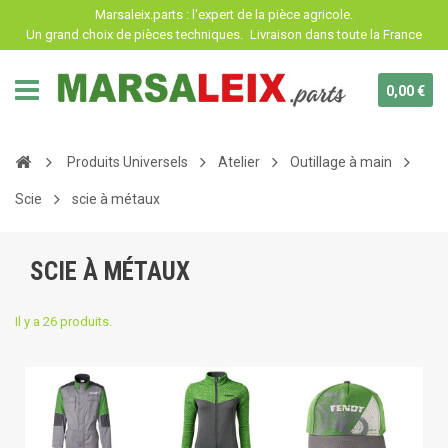
Panneau de gestion des cookies
Marsaleix.parts : l'expert de la pièce agricole.
Un grand choix de pièces techniques.
Livraison dans toute la France
0,00 €
Produits Universels
Atelier
Outillage à main
Scie
scie à métaux
SCIE À MÉTAUX
Il y a 26 produits.