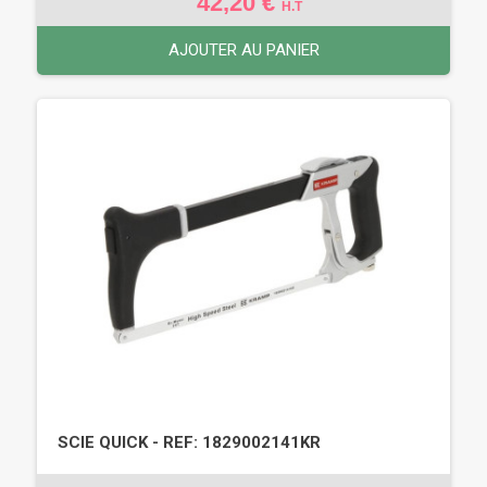
42,20 €
H.T
AJOUTER AU PANIER
SCIE QUICK - REF: 1829002141KR