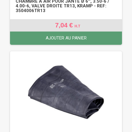
CHAMBRE À AIR POUR JANTE Ø 6'', 3.50-6 /
4.00-6, VALVE DROITE TR13, KRAMP - REF:
3504006TR13
7,04 €
H.T
AJOUTER AU PANIER