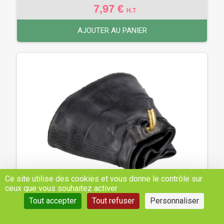
7,97 €
H.T
AJOUTER AU PANIER
Ce site utilise des cookies et vous donne le contrôle sur
ceux que vous souhaitez activer
Tout accepter
Tout refuser
Personnaliser
CHAMBRE À AIR POUR JANTE DE Ø 6'', 3.50-6 .
4.00-6, VALVE COURBÉE 90° TR87, KRAMP -