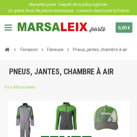
Panneau de gestion des cookies
Marsaleix.parts : l'expert de la pièce agricole.
Un grand choix de pièces techniques.
Livraison dans toute la France
0,00 €
Fenaison
Faneuse
Pneus, jantes, chambre à air
PNEUS, JANTES, CHAMBRE À AIR
Il y a 300 produits.