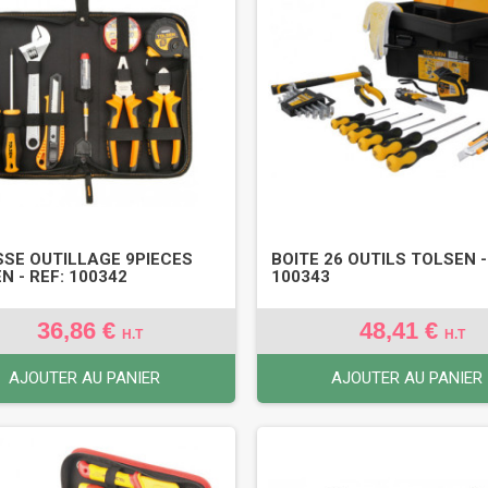
SE OUTILLAGE 9PIECES
BOITE 26 OUTILS TOLSEN -
N - REF: 100342
100343
36,86 €
48,41 €
H.T
H.T
AJOUTER AU PANIER
AJOUTER AU PANIER