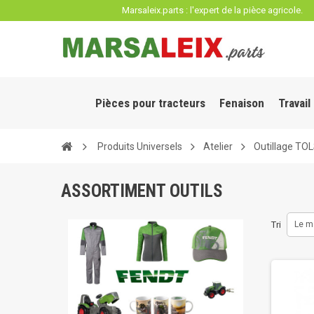
Panneau de gestion des cookies
Marsaleix.parts : l'expert de la pièce agricole.
Pièces pour tracteurs
Fenaison
Travail
Produits Universels
Atelier
Outillage TO
ASSORTIMENT OUTILS
Tri
Le m