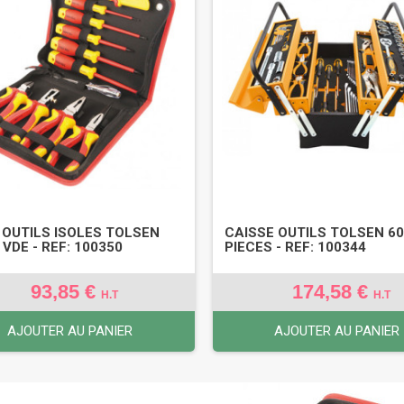
1 OUTILS ISOLES TOLSEN
CAISSE OUTILS TOLSEN 6
 VDE - REF: 100350
PIECES - REF: 100344
93,85 €
174,58 €
H.T
H.T
AJOUTER AU PANIER
AJOUTER AU PANIER