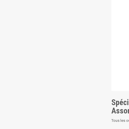
Spéci
Assor
Tous les o