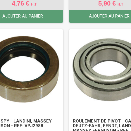
4,76 €
5,90 €
H.T
H.T
AJOUTER AU PANIER
AJOUTER AU PANIER
 SPY - LANDINI, MASSEY
ROULEMENT DE PIVOT - CA
SON - REF: VPJ2988
DEUTZ-FAHR, FENDT, LANDI
MASSEY FERGUSON - REF: