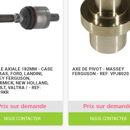
E AXIALE 182MM - CASE
AXE DE PIVOT - MASSEY
AAS, FORD, LANDINI,
FERGUSON - REF: VPJ8020
EY FERGUSON,
MICK, NEW HOLLAND,
T, VALTRA / - REF:
39KR
Prix sur demande
Prix sur demand
NOUS CONTACTER
NOUS CONTACTER