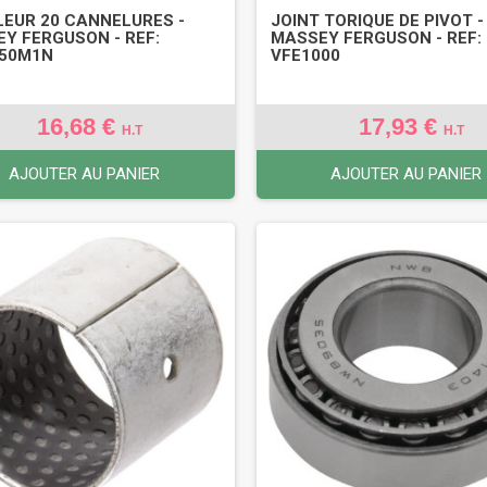
EUR 20 CANNELURES -
JOINT TORIQUE DE PIVOT -
Y FERGUSON - REF:
MASSEY FERGUSON - REF:
250M1N
VFE1000
16,68 €
17,93 €
H.T
H.T
AJOUTER AU PANIER
AJOUTER AU PANIER