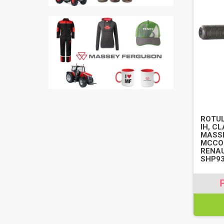
ROTUL
IH, CL
MASS
MCCOR
RENAUL
SHP9