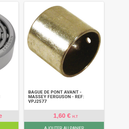
BAGUE DE PONT AVANT -
1
MASSEY FERGUSON - REF:
VPJ2577
1,60 €
e
H.T
AJOUTER AU PANIER