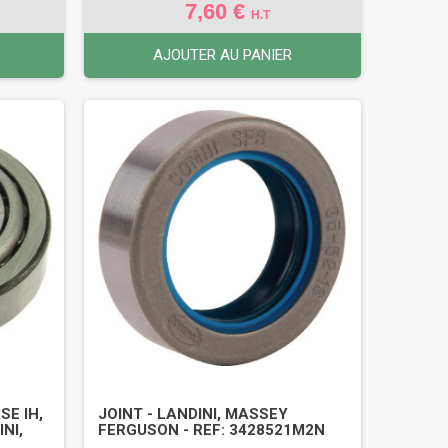
7,60 €
H.T
AJOUTER AU PANIER
SE IH,
JOINT - LANDINI, MASSEY
NI,
FERGUSON - REF: 3428521M2N