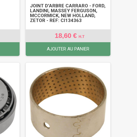
JOINT D'ARBRE CARRARO - FORD,
LANDINI, MASSEY FERGUSON,
MCCORMICK, NEW HOLLAND,
ZETOR - REF: CI134363
18,60 €
H.T
AJOUTER AU PANIER