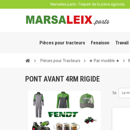
Panneau de gestion des cookies
Marsaleix.parts : l'expert de la pièce agricole.
Pièces pour tracteurs
Fenaison
Travail
Pièces pour Tracteurs
★ Par modèle ★
PONT AVANT 4RM RIGIDE
Tri
Le m