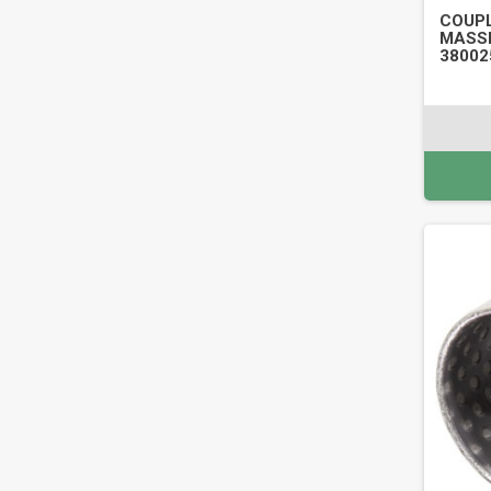
COUPL
MASSE
3800