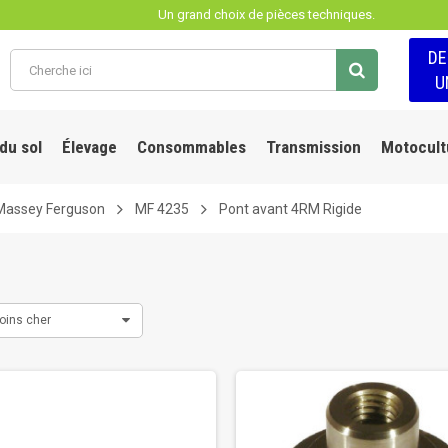
Un grand choix de pièces techniques.
D
U
 du sol
Élevage
Consommables
Transmission
Motocult
Massey Ferguson
MF 4235
Pont avant 4RM Rigide
oins cher