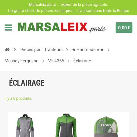
Panneau de gestion des cookies
Marsaleix.parts : l'expert de la pièce agricole.
Un grand choix de pièces techniques.
Livraison dans toute la France
0,00 €
Pièces pour Tracteurs
★ Par modèle ★
Massey Ferguson
MF 4365
Éclairage
ÉCLAIRAGE
Il y a 8 produits.