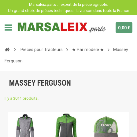
Panneau de gestion des cookies
Marsaleix.parts : l'expert de la pièce agricole.
Un grand choix de pièces techniques.
Livraison dans toute la France
0,00 €
Pièces pour Tracteurs
★ Par modèle ★
Massey
Ferguson
MASSEY FERGUSON
Il y a 3011 produits.