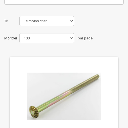
Tri
Montrer
par page