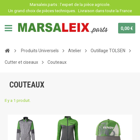
Panneau de gestion des cookies
Marsaleix.parts : l'expert de la pièce agricole.
Un grand choix de pièces techniques.
Livraison dans toute la France
0,00 €
Produits Universels
Atelier
Outillage TOLSEN
Cutter et ciseaux
Couteaux
COUTEAUX
Il y a 1 produit.