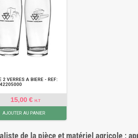
 2 VERRES A BIERE - REF:
42205000
15,00 €
H.T
AJOUTER AU PANIER
aliste de la pièce et matériel agricole : a