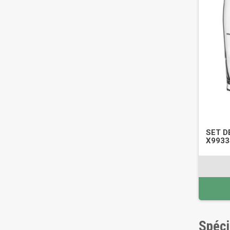
SET DE
X9933
Spéci