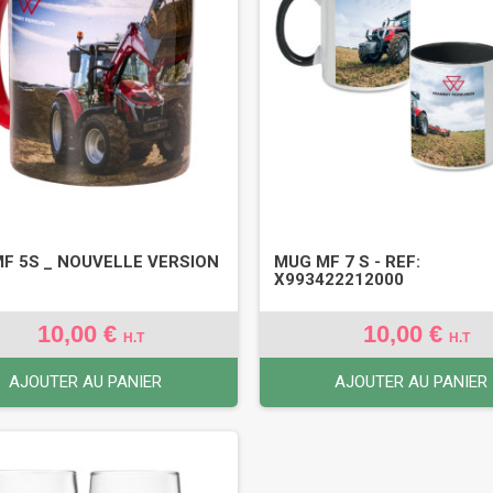
F 5S _ NOUVELLE VERSION
MUG MF 7 S - REF:
X993422212000
10,00 €
10,00 €
H.T
H.T
AJOUTER AU PANIER
AJOUTER AU PANIER