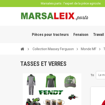
Panneau de gestion des cookies
Marsaleix.parts : l'expert de la pièce agricole.
Pièces pour tracteurs
Fenaison
Travail
Collection Massey Ferguson
Monde MF
T
TASSES ET VERRES
Tri
Le m