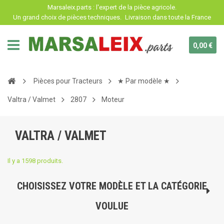
Panneau de gestion des cookies
Marsaleix.parts : l'expert de la pièce agricole.
Un grand choix de pièces techniques.
Livraison dans toute la France
0,00 €
Pièces pour Tracteurs
★ Par modèle ★
Valtra / Valmet
2807
Moteur
VALTRA / VALMET
Il y a 1598 produits.
CHOISISSEZ VOTRE MODÈLE ET LA CATÉGORIE
VOULUE