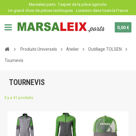
Panneau de gestion des cookies
Marsaleix.parts : l'expert de la pièce agricole.
Un grand choix de pièces techniques.
Livraison dans toute la France
0,00 €
Produits Universels
Atelier
Outillage TOLSEN
Tournevis
TOURNEVIS
Il y a 41 produits.