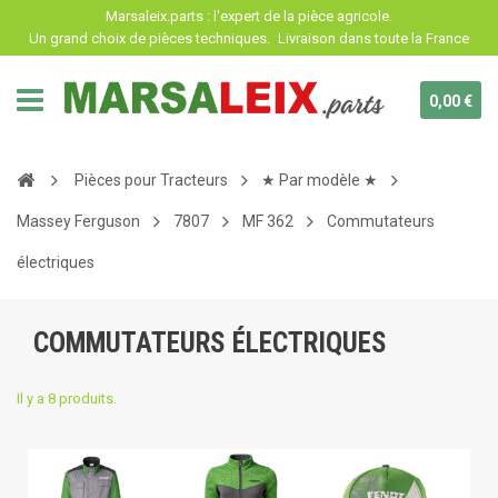
Panneau de gestion des cookies
Marsaleix.parts : l'expert de la pièce agricole.
Un grand choix de pièces techniques.
Livraison dans toute la France
0,00 €
Pièces pour Tracteurs
★ Par modèle ★
Massey Ferguson
7807
MF 362
Commutateurs
électriques
COMMUTATEURS ÉLECTRIQUES
Il y a 8 produits.