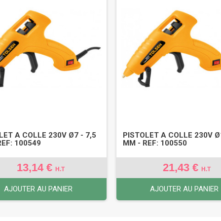
LET A COLLE 230V Ø7 - 7,5
PISTOLET A COLLE 230V Ø
REF: 100549
MM - REF: 100550
13,14 €
21,43 €
H.T
H.T
AJOUTER AU PANIER
AJOUTER AU PANIER