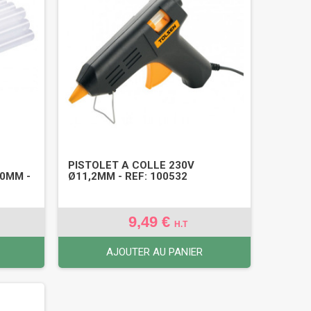
A
PISTOLET A COLLE 230V
00MM -
Ø11,2MM - REF: 100532
9,49 €
H.T
AJOUTER AU PANIER