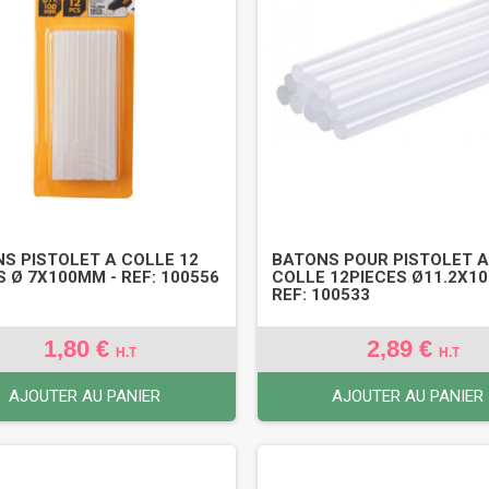
S PISTOLET A COLLE 12
BATONS POUR PISTOLET 
S Ø 7X100MM - REF: 100556
COLLE 12PIECES Ø11.2X1
REF: 100533
1,80 €
2,89 €
H.T
H.T
AJOUTER AU PANIER
AJOUTER AU PANIER