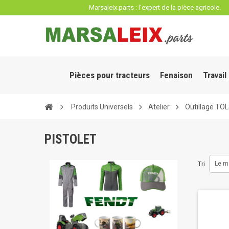
Panneau de gestion des cookies
Marsaleix.parts : l'expert de la pièce agricole.
Pièces pour tracteurs
Fenaison
Travail
Produits Universels
Atelier
Outillage TO
PISTOLET
Tri
Le m