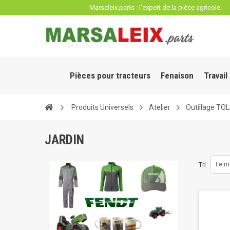
Panneau de gestion des cookies
Marsaleix.parts : l'expert de la pièce agricole.
Pièces pour tracteurs
Fenaison
Travail
Produits Universels
Atelier
Outillage TO
JARDIN
Tri
Le m