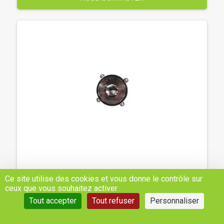
RÉFLECTEUR DE PHARE 130 MM ZETOR -
Ce site utilise des cookies et vous donne le contrôle sur
ZETOR - REF: 89352904H
ceux que vous souhaitez activer
Tout accepter
Tout refuser
Personnaliser
Prix sur demande