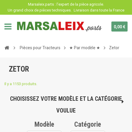
Panneau de gestion des cookies
Marsaleix.parts : l'expert de la pièce agricole.
Un grand choix de pièces techniques.
Livraison dans toute la France
0,00 €
Pièces pour Tracteurs
★ Par modèle ★
Zetor
ZETOR
Il y a 1153 produits.
CHOISISSEZ VOTRE MODÈLE ET LA CATÉGORIE
VOULUE
Modèle
Catégorie