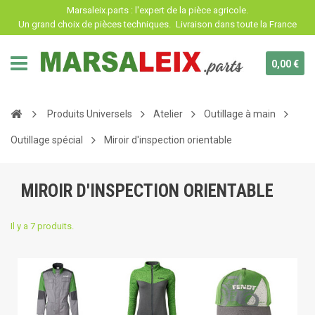
Panneau de gestion des cookies
Marsaleix.parts : l'expert de la pièce agricole.
Un grand choix de pièces techniques.
Livraison dans toute la France
0,00 €
Produits Universels
Atelier
Outillage à main
Outillage spécial
Miroir d'inspection orientable
MIROIR D'INSPECTION ORIENTABLE
Il y a 7 produits.