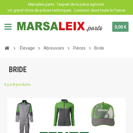
Panneau de gestion des cookies
Marsaleix.parts : l'expert de la pièce agricole.
Un grand choix de pièces techniques.
Livraison dans toute la France
0,00 €
Élevage
Abreuvoirs
Pièces
Bride
BRIDE
Il y a 8 produits.